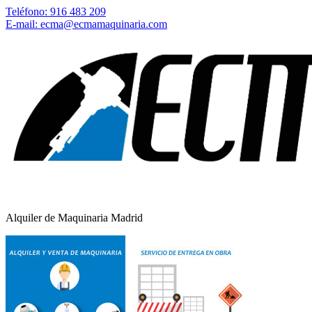
Teléfono: 916 483 209
E-mail: ecma@ecmamaquinaria.com
Alquiler de Maquinaria Madrid