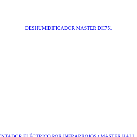
DESHUMIDIFICADOR MASTER DH751
NTADOR ELÉCTRICO POR INFRARROJOS ( MASTER HALL 3