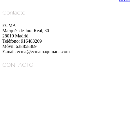
Contacto
ECMA
Marqués de Jura Real, 30
28019 Madrid
Teléfono: 916483209
Móvil: 638858369
E-mail: ecma@ecmamaquinaria.com
CONTACTO
ECMA
Marqués de Jura Real, 30
28019 Madrid
Teléfono: 916483209
Móvil: 638858369
E-mail: ecma@ecmamaquinaria.com