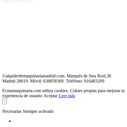
CONTACTO
ECMA
Marqués de Jura Real, 30
28019 Madrid
Teléfono: 916483209
Móvil: 638858369
E-mail: ecma@ecmamaquinaria.com
©alquilerdemaquinariamadrid.com. Marqués de Jura Real,30
Madrid 28019. Móvil: 638858369. Teléfono: 916483209
Ecmamaquinaria.com utiliza cookies. Cokies propias para mejorar tu
experiencia de usuario
Aceptar
Leer más
Necesarias
Siempre activado