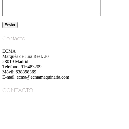
Contacto
ECMA
Marqués de Jura Real, 30
28019 Madrid
Teléfono: 916483209
Móvil: 638858369
E-mail: ecma@ecmamaquinaria.com
CONTACTO
ECMA
Marqués de Jura Real, 30
28019 Madrid