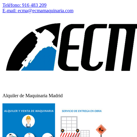
Teléfono: 916 483 209
E-mail: ecma@ecmamaquinaria.com
Alquiler de Maquinaria Madrid