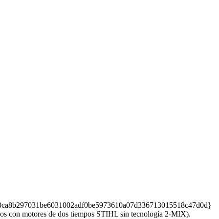
0b804a0ca8b297031be6031002adf0be5973610a07d336713015518c47d0d}
con motores de dos tiempos STIHL sin tecnología 2-MIX).