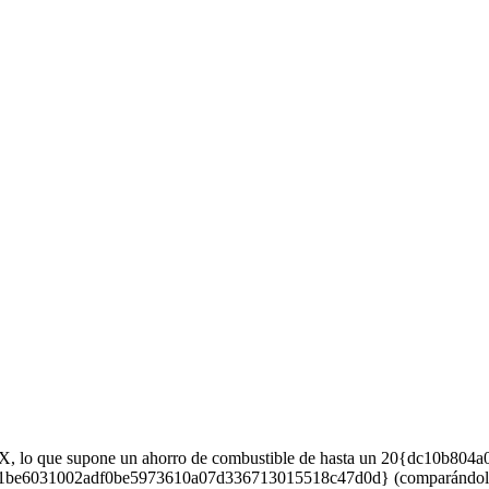
-MIX, lo que supone un ahorro de combustible de hasta un 20{dc1
031be6031002adf0be5973610a07d336713015518c47d0d} (comparándolos 