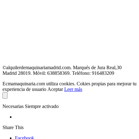
ECMA
Marqués de Jura Real, 30
28019 Madrid
Teléfono: 916483209
Móvil: 638858369
E-mail: ecma@ecmamaquinaria.com
©alquilerdemaquinariamadrid.com. Marqués de Jura Real,30
Madrid 28019. Móvil: 638858369. Teléfono: 916483209
Ecmamaquinaria.com utiliza cookies. Cokies propias para mejorar tu
experiencia de usuario
Aceptar
Leer más
Necesarias
Siempre activado
Share This
Facebook