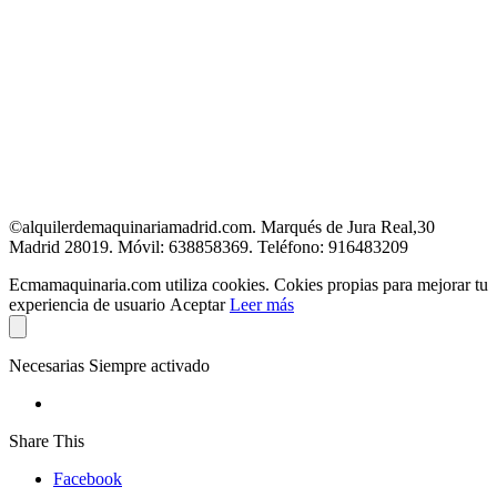
Marqués de Jura Real, 30
28019 Madrid
Teléfono: 916483209
Móvil: 638858369
E-mail: ecma@ecmamaquinaria.com
©alquilerdemaquinariamadrid.com. Marqués de Jura Real,30
Madrid 28019. Móvil: 638858369. Teléfono: 916483209
Ecmamaquinaria.com utiliza cookies. Cokies propias para mejorar tu
experiencia de usuario
Aceptar
Leer más
Necesarias
Siempre activado
Share This
Facebook