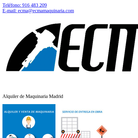
Teléfono: 916 483 209
E-mail: ecma@ecmamaquinaria.com
Alquiler de Maquinaria Madrid