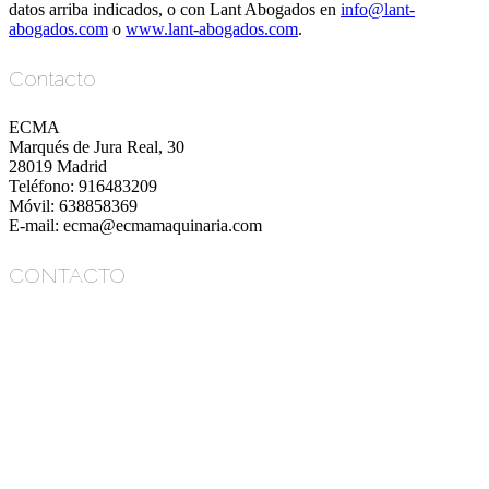
datos arriba indicados, o con Lant Abogados en
info@lant-
abogados.com
o
www.lant-abogados.com
.
Contacto
ECMA
Marqués de Jura Real, 30
28019 Madrid
Teléfono: 916483209
Móvil: 638858369
E-mail: ecma@ecmamaquinaria.com
CONTACTO
ECMA
Marqués de Jura Real, 30
28019 Madrid
Teléfono: 916483209
Móvil: 638858369