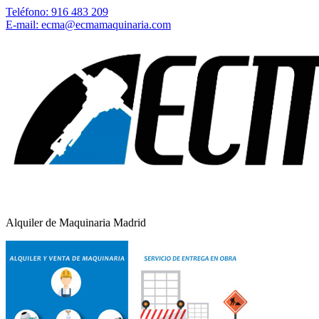
Teléfono: 916 483 209
E-mail: ecma@ecmamaquinaria.com
Alquiler de Maquinaria Madrid