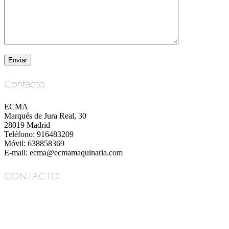
Contacto
ECMA
Marqués de Jura Real, 30
28019 Madrid
Teléfono: 916483209
Móvil: 638858369
E-mail: ecma@ecmamaquinaria.com
CONTACTO
ECMA
Marqués de Jura Real, 30